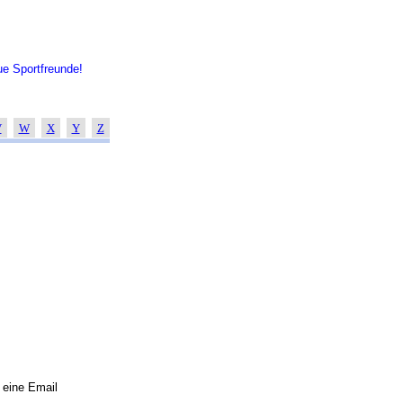
e Sportfreunde!
V
W
X
Y
Z
 eine Email