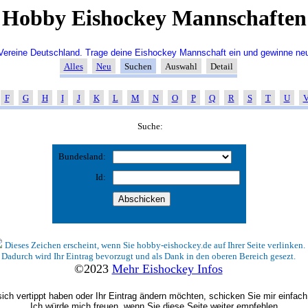
Hobby Eishockey Mannschaften
ereine Deutschland. Trage deine Eishockey Mannschaft ein und gewinne neu
Alles
Neu
Suchen
Auswahl
Detail
F
G
H
I
J
K
L
M
N
O
P
Q
R
S
T
U
Suche:
Bundesland:
Id:
Dieses Zeichen erscheint, wenn Sie hobby-eishockey.de auf Ihrer Seite verlinken.
Dadurch wird Ihr Eintrag bevorzugt und als Dank in den oberen Bereich gesezt.
©2023
Mehr Eishockey Infos
ich vertippt haben oder Ihr Eintrag ändern möchten, schicken Sie mir einfach
Ich würde mich freuen, wenn Sie diese Seite weiter empfehlen