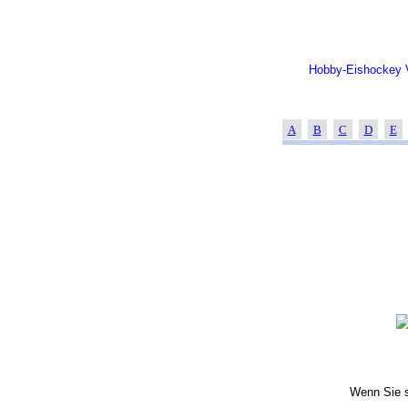
Hobby-Eishockey V
A
B
C
D
E
Wenn Sie s