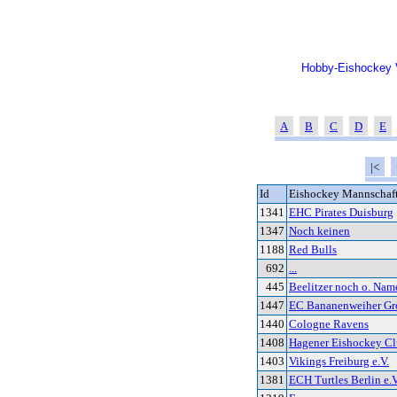
Hobby-Eishockey V
A
B
C
D
E
|<
Id
Eishockey Mannschaf
1341
EHC Pirates Duisburg
1347
Noch keinen
1188
Red Bulls
692
...
445
Beelitzer noch o. Nam
1447
EC Bananenweiher Gro
1440
Cologne Ravens
1408
Hagener Eishockey Cl
1403
Vikings Freiburg e.V.
1381
ECH Turtles Berlin e.V