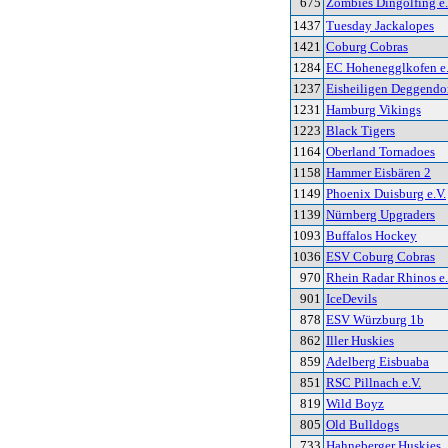
675
Zombies Dingolfing e
1437
Tuesday Jackalopes
1421
Coburg Cobras
1284
EC Hohenegglkofen e.
1237
Eisheiligen Deggendo
1231
Hamburg Vikings
1223
Black Tigers
1164
Oberland Tornadoes
1158
Hammer Eisbären 2
1149
Phoenix Duisburg e.V.
1139
Nürnberg Upgraders
1093
Buffalos Hockey
1036
ESV Coburg Cobras
970
Rhein Radar Rhinos e.
901
IceDevils
878
ESV Würzburg 1b
862
Iller Huskies
859
Adelberg Eisbuaba
851
RSC Pillnach e.V.
819
Wild Boyz
805
Old Bulldogs
733
Hahneberger Huskies