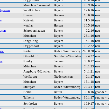
München / Würmtal
Bayern
15.9.16
neu
bbyteam
Waldkirchen
Bayern
17.6.16
neu
Bremen
Bremen
15.6.16
neu
in
Kufstein
Bayern
31.5.16
neu
wetzlar
Hessen
16.5.16
neu
usen
Schrobenhausen
Bayern
9.2.16
neu
München
Bayern
23.1.16
neu
Dingolfing
Bayern
5.1.16
neu
Deggendorf
Bayern
11.12.22
neu
ose
Rastatt
Baden-Württemberg
26.10.20
neu
Düsseldorf
Nordrhein-Westfalen
2.4.22
neu
ve
Niesky
Sachsen
3.10.17
neu
n
München
Bayern
7.11.23
neu
Augsburg /München
Bayern
5.11.21
neu
Wolfsburg
Niedersachsen
9.1.17
neu
München
Bayern
15.1.18
neu
Stuttgart
Baden-Württemberg
22.3.17
neu
Berlin
Berlin
30.8.16
geändert
Talheim
Baden-Württemberg
30.1.17
EINTRAG
Sonthofen
Bayern
16.9.17
EINTRAG