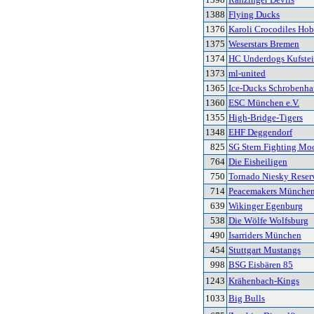
1388
Flying Ducks
1376
Karoli Crocodiles Ho
1375
Weserstars Bremen
1374
HC Underdogs Kufste
1373
ml-united
1365
Ice-Ducks Schrobenha
1360
ESC München e.V.
1355
High-Bridge-Tigers
1348
EHF Deggendorf
825
SG Stern Fighting Mo
764
Die Eisheiligen
750
Tornado Niesky Reser
714
Peacemakers Münche
639
Wikinger Egenburg
538
Die Wölfe Wolfsburg
490
Isarriders München
454
Stuttgart Mustangs
998
BSG Eisbären 85
1243
Krähenbach-Kings
1033
Big Bulls