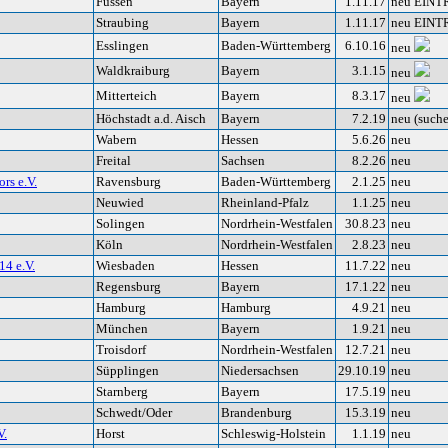
Füssen
Bayern
1.11.17
neu EINT
Straubing
Bayern
1.11.17
neu EINT
Esslingen
Baden-Württemberg
6.10.16
neu
Waldkraiburg
Bayern
3.1.15
neu
Mitterteich
Bayern
8.3.17
neu
Höchstadt a.d. Aisch
Bayern
7.2.19
neu (suche
Wabern
Hessen
5.6.26
neu
Freital
Sachsen
8.2.26
neu
rs e.V.
Ravensburg
Baden-Württemberg
2.1.25
neu
Neuwied
Rheinland-Pfalz
1.1.25
neu
Solingen
Nordrhein-Westfalen
30.8.23
neu
Köln
Nordrhein-Westfalen
2.8.23
neu
14 e.V.
Wiesbaden
Hessen
11.7.22
neu
Regensburg
Bayern
17.1.22
neu
Hamburg
Hamburg
4.9.21
neu
München
Bayern
1.9.21
neu
Troisdorf
Nordrhein-Westfalen
12.7.21
neu
Süpplingen
Niedersachsen
29.10.19
neu
Starnberg
Bayern
17.5.19
neu
Schwedt/Oder
Brandenburg
15.3.19
neu
V.
Horst
Schleswig-Holstein
1.1.19
neu