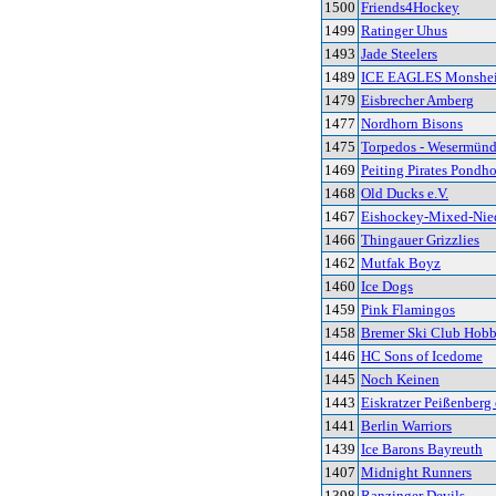
1500
Friends4Hockey
1499
Ratinger Uhus
1493
Jade Steelers
1489
ICE EAGLES Monshe
1479
Eisbrecher Amberg
1477
Nordhorn Bisons
1475
Torpedos - Wesermün
1469
Peiting Pirates Pondh
1468
Old Ducks e.V.
1467
Eishockey-Mixed-Nie
1466
Thingauer Grizzlies
1462
Mutfak Boyz
1460
Ice Dogs
1459
Pink Flamingos
1458
Bremer Ski Club Hob
1446
HC Sons of Icedome
1445
Noch Keinen
1443
Eiskratzer Peißenberg 
1441
Berlin Warriors
1439
Ice Barons Bayreuth
1407
Midnight Runners
1398
Ranzinger Devils