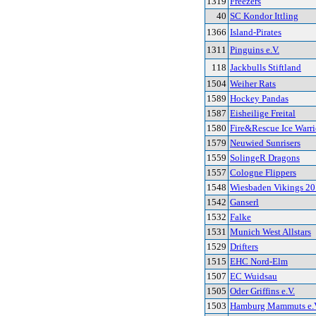
1319
Freezers
40
SC Kondor Ittling
1366
Island-Pirates
1311
Pinguins e.V.
118
Jackbulls Stiftland
1504
Weiher Rats
1589
Hockey Pandas
1587
Eisheilige Freital
1580
Fire&Rescue Ice Warrio
1579
Neuwied Sunrisers
1559
SolingeR Dragons
1557
Cologne Flippers
1548
Wiesbaden Vikings 20
1542
Ganserl
1532
Falke
1531
Munich West Allstars
1529
Drifters
1515
EHC Nord-Elm
1507
EC Wuidsau
1505
Oder Griffins e.V.
1503
Hamburg Mammuts e.