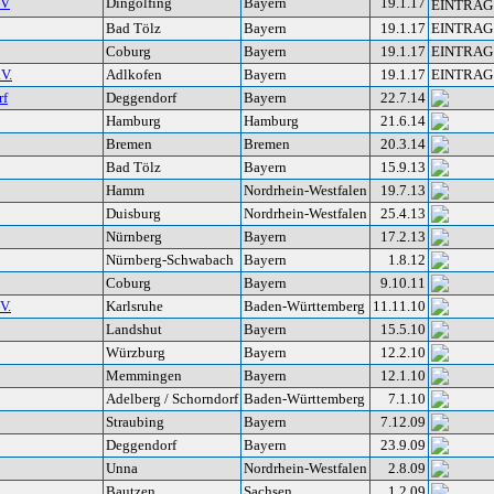
.V
Dingolfing
Bayern
19.1.17
EINTRAG
Bad Tölz
Bayern
19.1.17
EINTRAG
Coburg
Bayern
19.1.17
EINTRAG
V.
Adlkofen
Bayern
19.1.17
EINTRAG
rf
Deggendorf
Bayern
22.7.14
Hamburg
Hamburg
21.6.14
Bremen
Bremen
20.3.14
Bad Tölz
Bayern
15.9.13
Hamm
Nordrhein-Westfalen
19.7.13
Duisburg
Nordrhein-Westfalen
25.4.13
Nürnberg
Bayern
17.2.13
Nürnberg-Schwabach
Bayern
1.8.12
Coburg
Bayern
9.10.11
V.
Karlsruhe
Baden-Württemberg
11.11.10
Landshut
Bayern
15.5.10
Würzburg
Bayern
12.2.10
Memmingen
Bayern
12.1.10
Adelberg / Schorndorf
Baden-Württemberg
7.1.10
Straubing
Bayern
7.12.09
Deggendorf
Bayern
23.9.09
Unna
Nordrhein-Westfalen
2.8.09
Bautzen
Sachsen
1.2.09