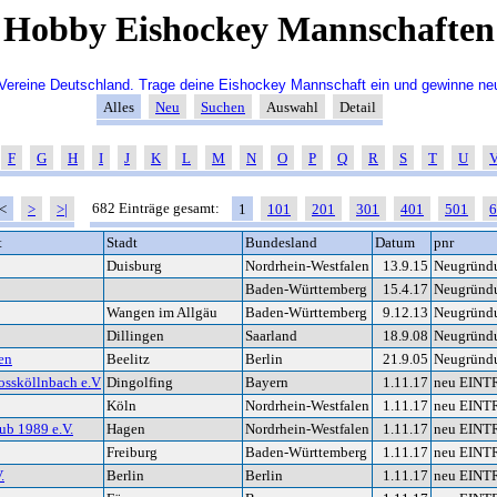
Hobby Eishockey Mannschaften
ereine Deutschland. Trage deine Eishockey Mannschaft ein und gewinne neu
Alles
Neu
Suchen
Auswahl
Detail
F
G
H
I
J
K
L
M
N
O
P
Q
R
S
T
U
682 Einträge gesamt:
<
>
>|
1
101
201
301
401
501
6
t
Stadt
Bundesland
Datum
pnr
Duisburg
Nordrhein-Westfalen
13.9.15
Neugründ
Baden-Württemberg
15.4.17
Neugründ
Wangen im Allgäu
Baden-Württemberg
9.12.13
Neugründ
Dillingen
Saarland
18.9.08
Neugründ
en
Beelitz
Berlin
21.9.05
Neugründ
ssköllnbach e.V
Dingolfing
Bayern
1.11.17
neu EINT
Köln
Nordrhein-Westfalen
1.11.17
neu EINT
ub 1989 e.V.
Hagen
Nordrhein-Westfalen
1.11.17
neu EINT
Freiburg
Baden-Württemberg
1.11.17
neu EINT
.
Berlin
Berlin
1.11.17
neu EINT