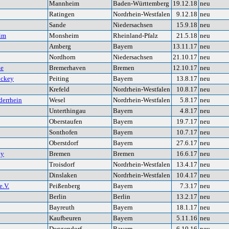
Mannheim
Baden-Württemberg
19.12.18
neu
Ratingen
Nordrhein-Westfalen
9.12.18
neu
Sande
Niedersachsen
15.9.18
neu
im
Monsheim
Rheinland-Pfalz
21.5.18
neu
Amberg
Bayern
13.11.17
neu
Nordhorn
Niedersachsen
21.10.17
neu
de
Bremerhaven
Bremen
12.10.17
neu
ockey
Peiting
Bayern
13.8.17
neu
Krefeld
Nordrhein-Westfalen
10.8.17
neu
derrhein
Wesel
Nordrhein-Westfalen
5.8.17
neu
Unterthingau
Bayern
4.8.17
neu
Oberstaufen
Bayern
19.7.17
neu
Sonthofen
Bayern
10.7.17
neu
Oberstdorf
Bayern
27.6.17
neu
by
Bremen
Bremen
16.6.17
neu
Troisdorf
Nordrhein-Westfalen
13.4.17
neu
Dinslaken
Nordrhein-Westfalen
10.4.17
neu
e.V.
Peißenberg
Bayern
7.3.17
neu
Berlin
Berlin
13.2.17
neu
Bayreuth
Bayern
18.1.17
neu
Kaufbeuren
Bayern
5.11.16
neu
Deggendorf
Bayern
6.10.16
neu