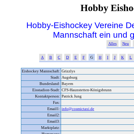
Hobby Eisho
Hobby-Eishockey Vereine De
Mannschaft ein und 
Alles
Neu
A
B
C
D
E
F
G
H
I
J
K
L
Eishockey Mannschaft:
Grizzlys
Stadt:
Augsburg
Bundesland:
Bayern
Eisstadion-Stadt:
CFS-Haunstetten-Königsbrunn
Kontaktperson:
Patrick Jung
Fax:
Email1:
info@cosmictaxi.de
Email2:
Email3:
Marktplatz:
Homepage: